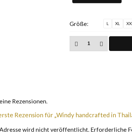
Größe:
L
XL
XX
Windy
handcrafted
in
Thailand
T-
Shirt
Menge
keine Rezensionen.
erste Rezension für „Windy handcrafted in Thail
Adresse wird nicht veröffentlicht.
Erforderliche F