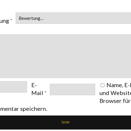
tung
*
E-
Name, E-
Mail
*
und Website
Browser fü
mentar speichern.