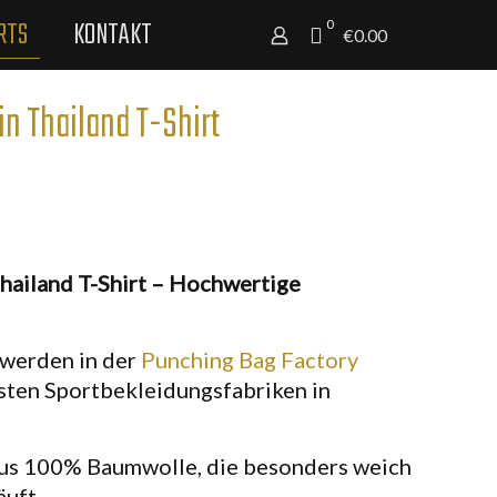
RTS
KONTAKT
0
€0.00
n Thailand T-Shirt
hailand T-Shirt – Hochwertige
 werden in der
Punching Bag Factory
esten Sportbekleidungsfabriken in
aus 100% Baumwolle, die besonders weich
äuft.