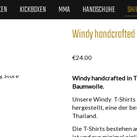
XEN
KICKBOXEN
MMA
HANDSCHUHE
SHI
Windy handcrafted i
€
24.00
Windy handcrafted in T
Baumwolle.
Unsere Windy T-Shirts
hergestellt, eine der b
Thailand.
Die T-Shirts bestehen 
ist und nur minimal einl