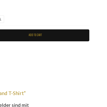
L
ADD TO CART
and T-Shirt“
elder sind mit