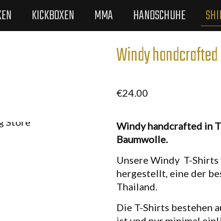
XEN
KICKBOXEN
MMA
HANDSCHUHE
SHI
Windy handcrafted i
€
24.00
Windy handcrafted in T
Baumwolle.
Unsere Windy T-Shirts
hergestellt, eine der b
Thailand.
Die T-Shirts bestehen 
ist und nur minimal einl