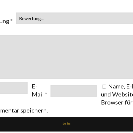
tung
*
E-
Name, E-
Mail
*
und Website
Browser fü
mentar speichern.