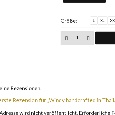
Größe:
L
XL
XX
Windy
handcrafted
in
Thailand
T-
Shirt
Menge
keine Rezensionen.
erste Rezension für „Windy handcrafted in Thail
Adresse wird nicht veröffentlicht.
Erforderliche F