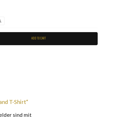
L
ADD TO CART
and T-Shirt“
elder sind mit