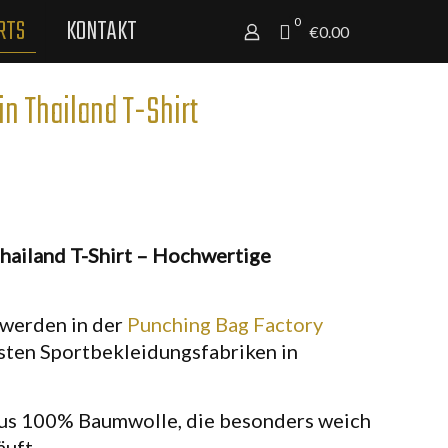
RTS
KONTAKT
0
€0.00
n Thailand T-Shirt
hailand T-Shirt – Hochwertige
 werden in der
Punching Bag Factory
esten Sportbekleidungsfabriken in
aus 100% Baumwolle, die besonders weich
äuft.