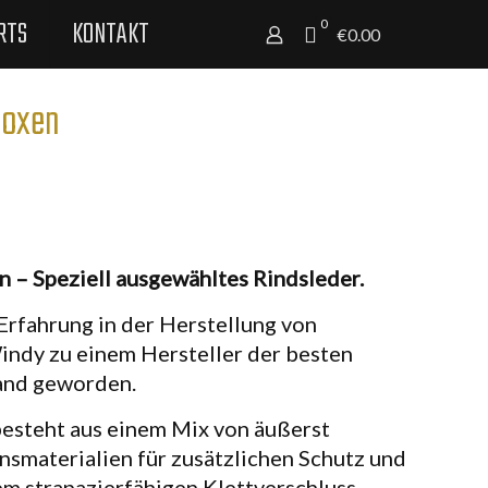
RTS
KONTAKT
0
€0.00
Boxen
 – Speziell ausgewähltes Rindsleder.
Erfahrung in der Herstellung von
indy zu einem Hersteller der besten
and geworden.
esteht aus einem Mix von äußerst
nsmaterialien für zusätzlichen Schutz und
inem strapazierfähigen Klettverschluss