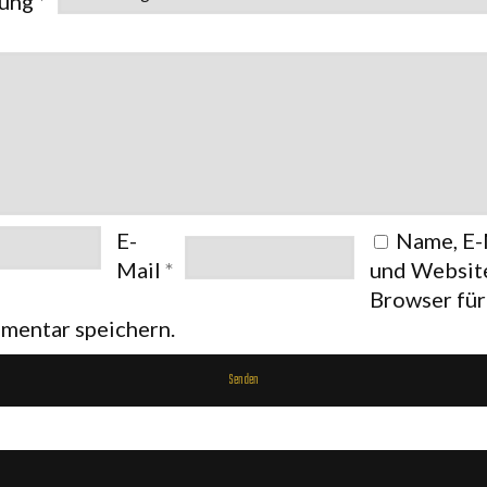
tung
*
E-
Name, E-
Mail
*
und Website
Browser fü
mentar speichern.