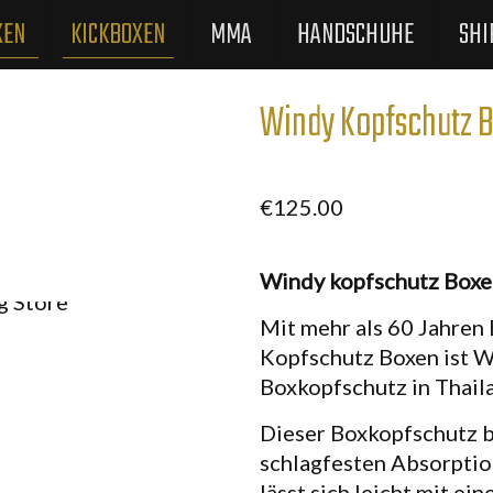
XEN
KICKBOXEN
MMA
HANDSCHUHE
SHI
Windy Kopfschutz 
€
125.00
Windy kopfschutz Boxen
Mit mehr als 60 Jahren 
Kopfschutz Boxen ist W
Boxkopfschutz in Thail
Dieser Boxkopfschutz b
schlagfesten Absorptio
lässt sich leicht mit e