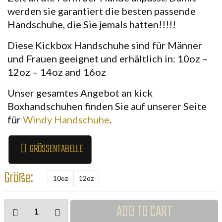
werden sie garantiert die besten passende
Handschuhe, die Sie jemals hatten!!!!!
Diese
Kickbox Handschuhe
sind für Männer
und Frauen geeignet und erhältlich in:
10oz –
12oz – 14oz and 16oz
Unser gesamtes Angebot an
kick
Boxhandschuhen
finden Sie auf unserer Seite
für
Windy
Handschuhe
.
GRÖSSENTABELLE
Größe:
10oz
12oz
Windy
ADD TO CART
Kickboxhandschuhe