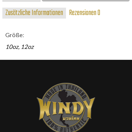
Weiß
Zusätzliche Informationen
Rezensionen
0
Menge
Größe:
10oz, 12oz