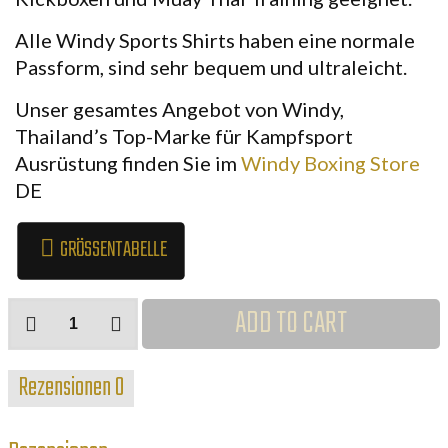
Alle Windy Sports Shirts haben eine normale
Passform, sind sehr bequem und ultraleicht.
Unser gesamtes Angebot von Windy,
Thailand’s Top-Marke für Kampfsport
Ausrüstung finden Sie im
Windy Boxing Store
DE
GRÖSSENTABELLE
Windy
ADD TO CART
drachen
sports
Rezensionen
0
T-
Shirt
Menge