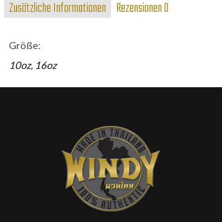
Zusätzliche Informationen
Rezensionen
0
Menge
Größe:
10oz, 16oz