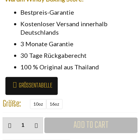
Bestpreis-Garantie
Kostenloser Versand innerhalb
Deutschlands
3 Monate Garantie
30 Tage Rückgaberecht
100 % Original aus Thailand
GRÖSSENTABELLE
Größe:
10oz
16oz
Windy
ADD TO CART
Boxhandschuhe
Rot