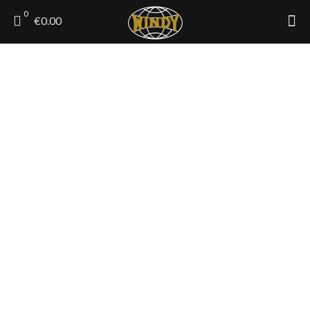
0
€0.00