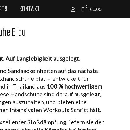
RTS
KONTAKT
0
€0.00
uhe Blau
t. Auf Langlebigkeit ausgelegt.
und Sandsackeinheiten auf das nächste
xhandschuhe blau – entwickelt für
nd in Thailand aus
100 % hochwertigem
iese Handschuhe sind darauf ausgelegt,
ngen auszuhalten, und bieten eine
inen intensivsten Workouts Schritt hält.
exzellenter Stoßdämpfung liefern sie den
n anspruchsvolle Kämpfer bei hartem