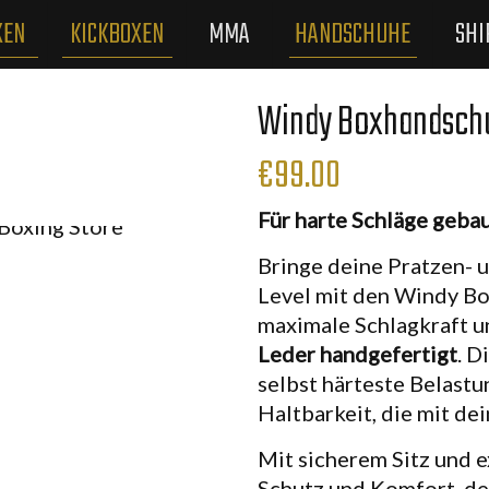
XEN
KICKBOXEN
MMA
HANDSCHUHE
SHI
Windy Boxhandsch
€
99.00
Für harte Schläge gebau
Bringe deine Pratzen- 
Level mit den Windy Bo
maximale Schlagkraft u
Leder handgefertigt
. D
selbst härteste Belastu
Haltbarkeit, die mit de
Mit sicherem Sitz und 
Schutz und Komfort, de