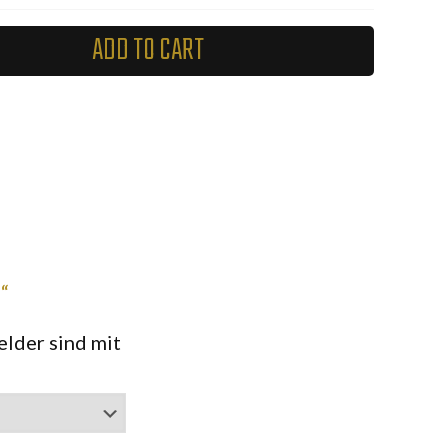
ADD TO CART
“
elder sind mit