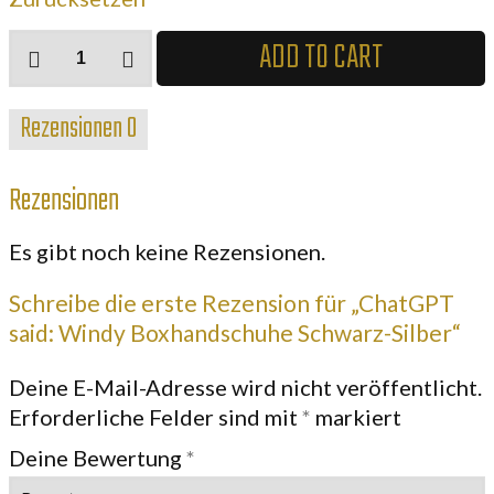
ChatGPT
ADD TO CART
said:
Windy
Rezensionen
0
Boxhandschuhe
Schwarz-
Rezensionen
Silber
Menge
Es gibt noch keine Rezensionen.
Schreibe die erste Rezension für „ChatGPT
said: Windy Boxhandschuhe Schwarz-Silber“
Deine E-Mail-Adresse wird nicht veröffentlicht.
Erforderliche Felder sind mit
*
markiert
Deine Bewertung
*